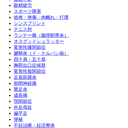
眼精疲労
スポーツ障害
捻挫・挫傷・肉離れ・打撲
シンスプリント
テニス肘
ランナー膝（腸脛靭帯炎）
オスグッドシュラッター
変形性膝関節症
腱鞘炎（ド・ケルバン病）
四十肩・五十肩
胸郭出口症候群
変形性股関節症
足底筋膜炎
肋間神経痛
鵞足炎
成長痛
顎関節症
外反母趾
偏平足
便秘
不妊治療・妊活整体