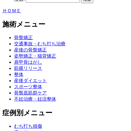
ＨＯＭＥ
施術メニュー
骨盤矯正
交通事故・むち打ち治療
産後の骨盤矯正
姿勢矯正・猫背矯正
肩甲骨はがし
筋膜リリース
整体
産後ダイエット
スポーツ整体
骨盤底筋群ケア
不妊治療・妊活整体
症例別メニュー
むち打ち損傷