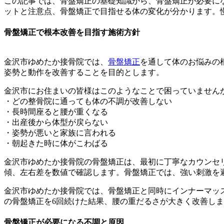
この記事では、骨盤矯正の基礎知識から、骨盤矯正が必要に
ットと注意点、骨盤矯正で目指せる体の変化が分かります。
骨盤矯正で根本改善を目指す施術方針
金沢市ゆめたか接骨院では、
骨盤矯正
を通して体のお悩みの
姿勢と動作を改善することを目的とします。
金沢市にお住まいの皆様はこのようなことで困っていません
・どの整骨院に通っても体の不調が改善しない
・長時間座ると腰が重くなる
・出産後から体型が戻らない
・姿勢が悪いと家族に言われる
・朝起きた時に体がこわばる
金沢市ゆめたか接骨院の骨盤矯正は、最初に丁寧なカウンセ
傾、左右差を数値で確認します。骨盤矯正では、強い刺激を
金沢市ゆめたか接骨院では、骨盤矯正と同時にインナーマッス
の骨盤矯正を6回続けた結果、腰の重だるさが大きく改善し
骨盤矯正が必要になる不調と原因