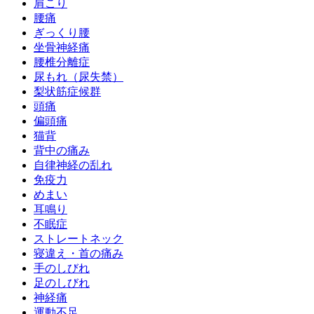
肩こり
腰痛
ぎっくり腰
坐骨神経痛
腰椎分離症
尿もれ（尿失禁）
梨状筋症候群
頭痛
偏頭痛
猫背
背中の痛み
自律神経の乱れ
免疫力
めまい
耳鳴り
不眠症
ストレートネック
寝違え・首の痛み
手のしびれ
足のしびれ
神経痛
運動不足