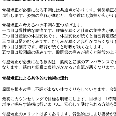
骨盤矯正が必要になる不調には共通点があります。骨盤矯正
進行します。姿勢の崩れが進むと、肩や首にも負担が広がり
骨盤矯正を考えるべき不調を五つ挙げます。
一つ目は慢性的な腰痛です。腰痛が続くと仕事の集中力が低
二つ目は産後の体型変化です。体型変化が続くと自己肯定感
三つ目は足のむくみです。むくみが続くと歩行がつらくなり
四つ目は猫背です。猫背が続くと呼吸が浅くなります。
五つ目は股関節の痛みです。股関節の痛みが続くと階段の上
骨盤矯正が必要になる原因は、筋肉と筋膜のアンバランスで
なります。筋肉と筋膜に負担がかかると血流が悪くなります
骨盤矯正による具体的な施術の流れ
原因を根本改善し不調が出ない体づくりをしていきます。金
最初にカウンセリングで目標を明確にします。目標は「1時
ボキと鳴らす施術は行いません。安心して受けられる方法を
骨盤矯正のメリットは多くあります。骨盤矯正により姿勢が