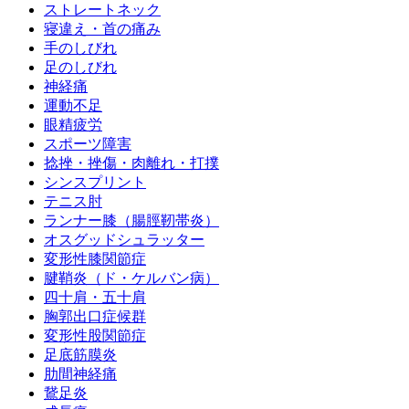
ストレートネック
寝違え・首の痛み
手のしびれ
足のしびれ
神経痛
運動不足
眼精疲労
スポーツ障害
捻挫・挫傷・肉離れ・打撲
シンスプリント
テニス肘
ランナー膝（腸脛靭帯炎）
オスグッドシュラッター
変形性膝関節症
腱鞘炎（ド・ケルバン病）
四十肩・五十肩
胸郭出口症候群
変形性股関節症
足底筋膜炎
肋間神経痛
鵞足炎