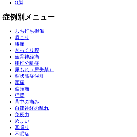
O脚
症例別メニュー
むち打ち損傷
肩こり
腰痛
ぎっくり腰
坐骨神経痛
腰椎分離症
尿もれ（尿失禁）
梨状筋症候群
頭痛
偏頭痛
猫背
背中の痛み
自律神経の乱れ
免疫力
めまい
耳鳴り
不眠症