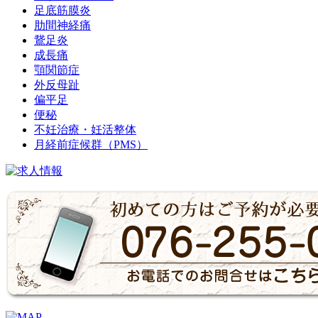
足底筋膜炎
肋間神経痛
鵞足炎
成長痛
顎関節症
外反母趾
偏平足
便秘
不妊治療・妊活整体
月経前症候群（PMS）