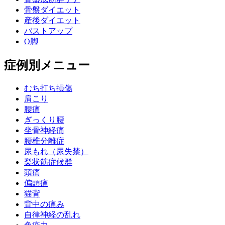
骨盤ダイエット
産後ダイエット
バストアップ
O脚
症例別メニュー
むち打ち損傷
肩こり
腰痛
ぎっくり腰
坐骨神経痛
腰椎分離症
尿もれ（尿失禁）
梨状筋症候群
頭痛
偏頭痛
猫背
背中の痛み
自律神経の乱れ