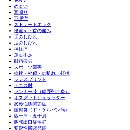
免疫力
めまい
耳鳴り
不眠症
ストレートネック
寝違え・首の痛み
手のしびれ
足のしびれ
神経痛
運動不足
眼精疲労
スポーツ障害
捻挫・挫傷・肉離れ・打撲
シンスプリント
テニス肘
ランナー膝（腸脛靭帯炎）
オスグッドシュラッター
変形性膝関節症
腱鞘炎（ド・ケルバン病）
四十肩・五十肩
胸郭出口症候群
変形性股関節症